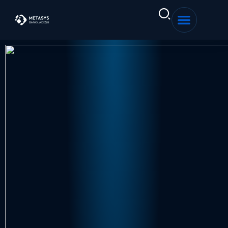
Sign in
Sign up
Sign in
Don’t have an account?
Sign up
Remember me
Lost your password?