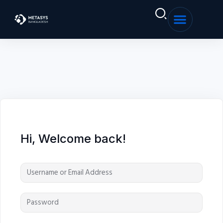
Sign in
Sign up
Sign in
Don’t have an account?
Sign up
Hi, Welcome back!
Remember me
Lost your password?