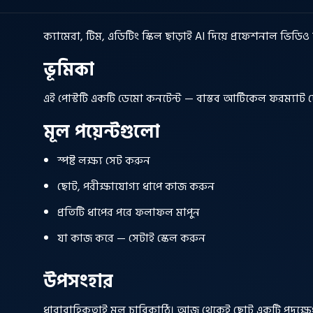
ক্যামেরা, টিম, এডিটিং স্কিল ছাড়াই AI দিয়ে প্রফেশনাল ভিডি
ভূমিকা
এই পোস্টটি একটি ডেমো কনটেন্ট — বাস্তব আর্টিকেল ফরম্যাট 
মূল পয়েন্টগুলো
স্পষ্ট লক্ষ্য সেট করুন
ছোট, পরীক্ষাযোগ্য ধাপে কাজ করুন
প্রতিটি ধাপের পরে ফলাফল মাপুন
যা কাজ করে — সেটাই স্কেল করুন
উপসংহার
ধারাবাহিকতাই মূল চাবিকাঠি। আজ থেকেই ছোট একটি পদক্ষে